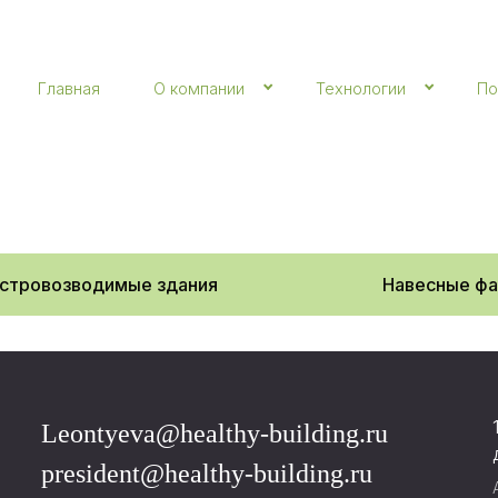
Главная
О компании
Технологии
По
стровозводимые здания
Навесные ф
Leontyeva@healthy-building.ru
president@healthy-building.ru