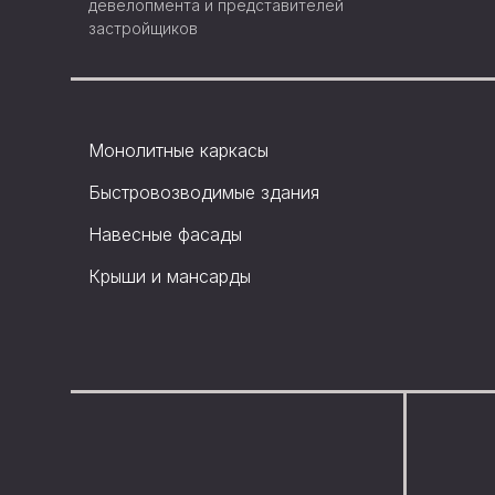
девелопмента и представителей
застройщиков
Монолитные каркасы
Быстровозводимые здания
Навесные фасады
Монолитные каркасы
Крыши и мансарды
Быстровозводимые здания
Навесные фасады
Крыши и мансарды