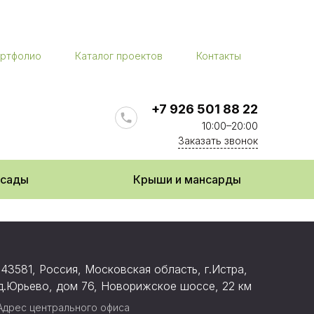
ртфолио
Каталог проектов
Контакты
+7 926 501 88 22
10:00–20:00
Заказать звонок
асады
Крыши и мансарды
143581, Россия, Московская область, г.Истра,
д.Юрьево, дом 76, Новорижское шоссе, 22 км
Адрес центрального офиса