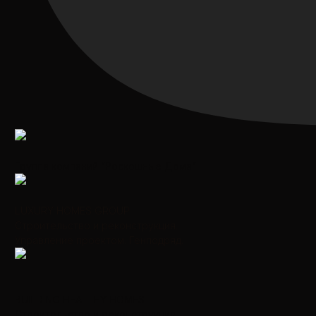
Группа компаний “Роскошные Дома”
LUXURY HOMES GROUP
Строительство и реконструкция.
Управление проектом. Генподряд.
BUILDING HEALTHY HOMES
Строительство и реконструкция.