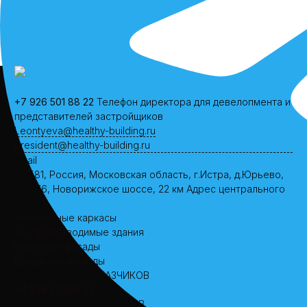
+7 926 501 88 22
Телефон директора для девелопмента и
представителей застройщиков
Leontyeva@healthy-building.ru
president@healthy-building.ru
Email
143581, Россия, Московская область, г.Истра, д.Юрьево,
дом 76, Новорижское шоссе, 22 км
Адрес центрального
офиса
Монолитные каркасы
Быстровозводимые здания
Навесные фасады
Крыши и мансарды
ТЕЛЕФОН ДЛЯ ЗАКАЗЧИКОВ
+7 926 501 88 22
ТЕЛЕФОН ДЛЯ ПАРТНЕРОВ