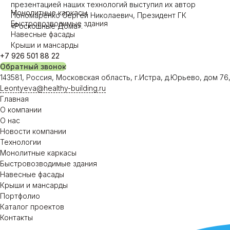
презентацией наших технологий выступил их автор
Монолитные каркасы
Пономаренко Сергей Николаевич, Президент ГК
Быстровозводимые здания
«Роскошные Дома».
Навесные фасады
Крыши и мансарды
+7 926 501 88 22
Обратный звонок
143581, Россия, Московская область, г.Истра, д.Юрьево, дом 7
Leontyeva@healthy-building.ru
Главная
О компании
О нас
Новости компании
Технологии
Монолитные каркасы
Быстровозводимые здания
Навесные фасады
Крыши и мансарды
Портфолио
Каталог проектов
Контакты