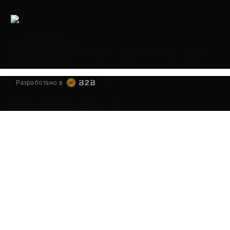
Управление проектом. Генподряд.
LUXURY CERAMICS
Производство архитектурной керамики для фасадов и
ландшафтов.
Разработано в
Сайт не является публичной офертой.
2026г.
/
Политика конфиденциальности